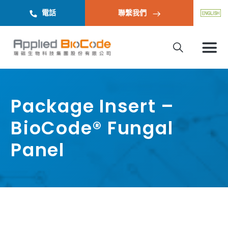
電話
聯繫我們
Package Insert –
BioCode® Fungal
Panel