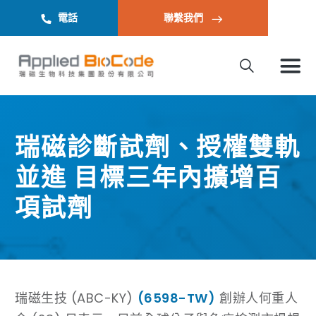
電話
聯繫我們
瑞磁診斷試劑、授權雙軌
並進 目標三年內擴增百
項試劑
瑞磁生技 (ABC-KY)
(6598-TW)
創辦人何重人