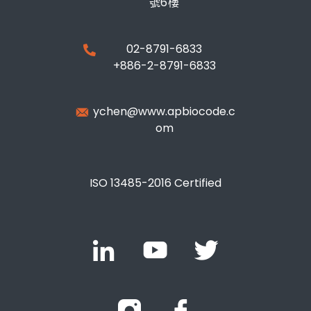
號6樓
02-8791-6833
+886-2-8791-6833
ychen@www.apbiocode.c
om
ISO 13485-2016 Certified